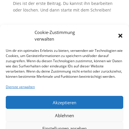
Dies ist der erste Beitrag. Du kannst ihn bearbeiten
oder löschen. Und dann starte mit dem Schreiben!
Suche
Cookie-Zustimmung
verwalten
Um dir ein optimales Erlebnis zu bieten, verwenden wir Technologien wie
Telefonische Terminvereinbarung
Cookies, um Geräteinformationen zu speichern und/oder darauf
zuzugreifen. Wenn du diesen Technologien zustimmst, können wir Daten
Tel.: 0711-261751
wie das Surfverhalten oder eindeutige IDs auf dieser Website
verarbeiten. Wenn du deine Zustimmung nicht erteilst oder zurückziehst,
können bestimmte Merkmale und Funktionen beeinträchtigt werden.
Dienste verwalten
Startseite
Service
Lunge
Produkte
Fusstypen & Probleme
Impressum
Akzeptieren
Kontakt
Datenschutzerklärung
Cookie-Richtlinie (EU)
Ablehnen
Stöcklmayer Orthopädie Schuh und Einlagen-
Einstellungen ansehen