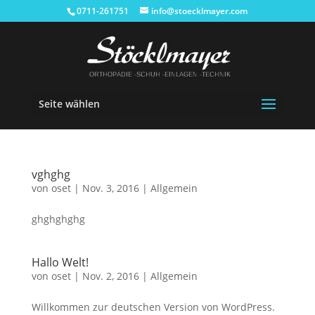
0711-261751
info@stoecklmayer.com
Seite wählen
vghghg
von
oset
|
Nov. 3, 2016
|
Allgemein
ghghghghg
Hallo Welt!
von
oset
|
Nov. 2, 2016
|
Allgemein
Willkommen zur deutschen Version von WordPress.